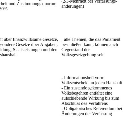
(2/3-Mehrheit bei Verfassungs-
heit und Zustimmungs quorum
änderungen)
 50%
cht über finanzwirksame Gesetze,
- alle Themen, die das Parlament
esondere Gesetze über Abgaben,
beschließen kann, können auch
ldung, Staatsleistungen und den
Gegenstand der
tshaushalt
Volksgesetzgebung sein
- Informationsheft vorm
Volksentscheid an jeden Haushalt
- Ein zustande gekommenes
Volksbegehren entfaltet eine
aufschiebende Wirkung bis zum
Abschluss des Verfahrens
- Obligatorisches Referendum bei
Änderungen der Verfassung