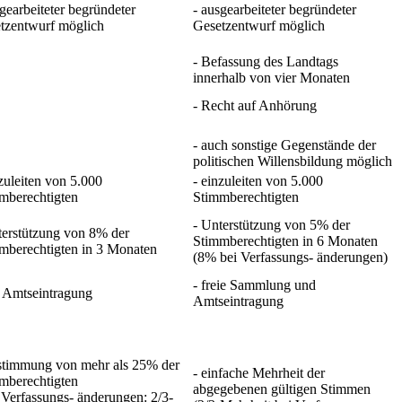
sgearbeiteter begründeter
- ausgearbeiteter begründeter
tzentwurf möglich
Gesetzentwurf möglich
- Befassung des Landtags
innerhalb von vier Monaten
- Recht auf Anhörung
- auch sonstige Gegenstände der
politischen Willensbildung möglich
nzuleiten von 5.000
- einzuleiten von 5.000
mberechtigten
Stimmberechtigten
- Unterstützung von 5% der
terstützung von 8% der
Stimmberechtigten in 6 Monaten
mberechtigten in 3 Monaten
(8% bei Verfassungs- änderungen)
- freie Sammlung und
r Amtseintragung
Amtseintragung
stimmung von mehr als 25% der
- einfache Mehrheit der
mberechtigten
abgegebenen gültigen Stimmen
i Verfassungs- änderungen: 2/3-