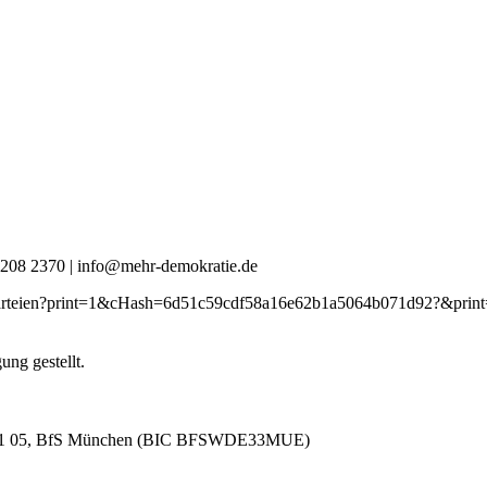
0 4208 2370 | info@mehr-demokratie.de
ie-parteien?print=1&cHash=6d51c59cdf58a16e62b1a5064b071d92?&prin
ng gestellt.
581 05, BfS München (BIC BFSWDE33MUE)