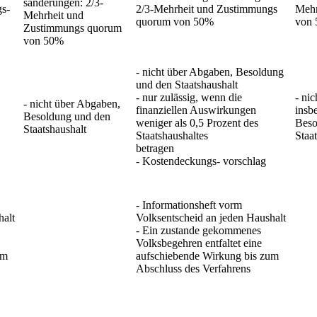
sänderungen: 2/3-
s-
2/3-Mehrheit und Zustimmungs
Mehr
Mehrheit und
quorum von 50%
von
Zustimmungs quorum
von 50%
- nicht über Abgaben, Besoldung
und den Staatshaushalt
- nur zulässig, wenn die
- ni
- nicht über Abgaben,
finanziellen Auswirkungen
insb
Besoldung und den
weniger als 0,5 Prozent des
Beso
Staatshaushalt
Staatshaushaltes
Staa
betragen
- Kostendeckungs- vorschlag
- Informationsheft vorm
halt
Volksentscheid an jeden Haushalt
- Ein zustande gekommenes
Volksbegehren entfaltet eine
um
aufschiebende Wirkung bis zum
Abschluss des Verfahrens