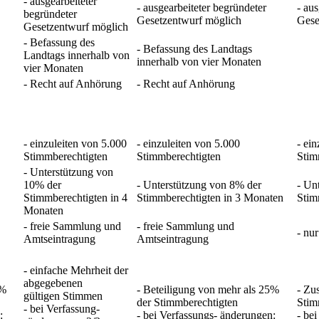
- ausgearbeiteter
- ausgearbeiteter begründeter
- au
begründeter
Gesetzentwurf möglich
Gese
Gesetzentwurf möglich
- Befassung des
- Befassung des Landtags
Landtags innerhalb von
innerhalb von vier Monaten
vier Monaten
- Recht auf Anhörung
- Recht auf Anhörung
- einzuleiten von 5.000
- einzuleiten von 5.000
- ei
Stimmberechtigten
Stimmberechtigten
Stim
- Unterstützung von
10% der
- Unterstützung von 8% der
- Un
Stimmberechtigten in 4
Stimmberechtigten in 3 Monaten
Stim
Monaten
- freie Sammlung und
- freie Sammlung und
- nu
Amtseintragung
Amtseintragung
- einfache Mehrheit der
abgegebenen
5%
- Beteiligung von mehr als 25%
- Zu
gültigen Stimmen
der Stimmberechtigten
Stim
- bei Verfassung-
:
- bei Verfassungs- änderungen:
- be