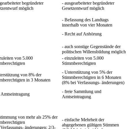
sgearbeiteter begründeter
- ausgearbeiteter begründeter
tzentwurf möglich
Gesetzentwurf möglich
- Befassung des Landtags
innerhalb von vier Monaten
- Recht auf Anhörung
- auch sonstige Gegenstände der
politischen Willensbildung möglich
nzuleiten von 5.000
- einzuleiten von 5.000
mberechtigten
Stimmberechtigten
- Unterstützung von 5% der
terstützung von 8% der
Stimmberechtigten in 6 Monaten
mberechtigten in 3 Monaten
(8% bei Verfassungs- änderungen)
- freie Sammlung und
r Amtseintragung
Amtseintragung
stimmung von mehr als 25% der
- einfache Mehrheit der
mberechtigten
abgegebenen gültigen Stimmen
i Verfassungs- änderungen: 2/3-