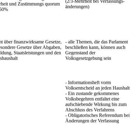
(2/3-Mehrheit bei Verfassungs-
heit und Zustimmungs quorum
änderungen)
 50%
cht über finanzwirksame Gesetze,
- alle Themen, die das Parlament
esondere Gesetze über Abgaben,
beschließen kann, können auch
ldung, Staatsleistungen und den
Gegenstand der
tshaushalt
Volksgesetzgebung sein
- Informationsheft vorm
Volksentscheid an jeden Haushalt
- Ein zustande gekommenes
Volksbegehren entfaltet eine
aufschiebende Wirkung bis zum
Abschluss des Verfahrens
- Obligatorisches Referendum bei
Änderungen der Verfassung