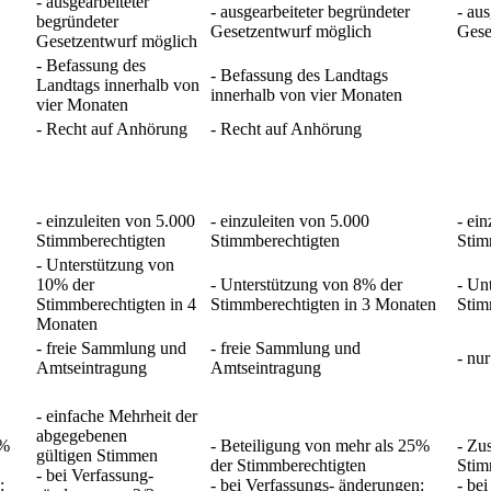
- ausgearbeiteter
- ausgearbeiteter begründeter
- au
begründeter
Gesetzentwurf möglich
Gese
Gesetzentwurf möglich
- Befassung des
- Befassung des Landtags
Landtags innerhalb von
innerhalb von vier Monaten
vier Monaten
- Recht auf Anhörung
- Recht auf Anhörung
- einzuleiten von 5.000
- einzuleiten von 5.000
- ei
Stimmberechtigten
Stimmberechtigten
Stim
- Unterstützung von
10% der
- Unterstützung von 8% der
- Un
Stimmberechtigten in 4
Stimmberechtigten in 3 Monaten
Stim
Monaten
- freie Sammlung und
- freie Sammlung und
- nu
Amtseintragung
Amtseintragung
- einfache Mehrheit der
abgegebenen
5%
- Beteiligung von mehr als 25%
- Zu
gültigen Stimmen
der Stimmberechtigten
Stim
- bei Verfassung-
:
- bei Verfassungs- änderungen:
- be