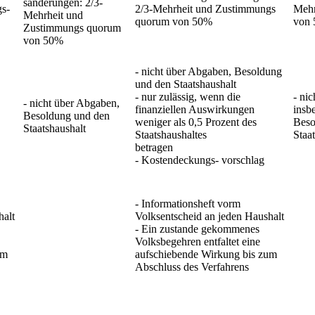
sänderungen: 2/3-
s-
2/3-Mehrheit und Zustimmungs
Mehr
Mehrheit und
quorum von 50%
von
Zustimmungs quorum
von 50%
- nicht über Abgaben, Besoldung
und den Staatshaushalt
- nur zulässig, wenn die
- ni
- nicht über Abgaben,
finanziellen Auswirkungen
insb
Besoldung und den
weniger als 0,5 Prozent des
Beso
Staatshaushalt
Staatshaushaltes
Staa
betragen
- Kostendeckungs- vorschlag
- Informationsheft vorm
halt
Volksentscheid an jeden Haushalt
- Ein zustande gekommenes
Volksbegehren entfaltet eine
um
aufschiebende Wirkung bis zum
Abschluss des Verfahrens